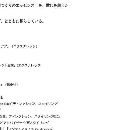
間づくりのエッセンス」を、世代を超えた
ズ」とともに暮らしている。
Yのアイデア』（エクスナレッジ）
ベーションつくる家』(エクスナレッジ)
）
ド』（扶桑社）
他
ite place"ディレクション、スタイリング
グ
ON』企画、ディレクション、スタイリング担当
ング アドバイザー 企画スタイリング
『インテリアカタログstyle storys』