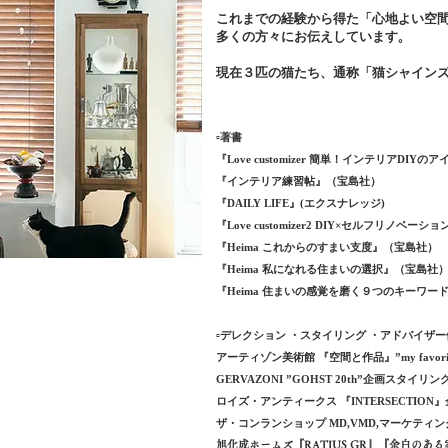
これまでの経験から得た「心地よい空
多くの方々にお伝えしています
。
現在３匹の猫たち、通称「猫シャイン
▫️著書
『Love customizer 簡単！インテリアDI
『インテリア練習帖』（宝島社）
『DAILY LIFE』(エクスナレッジ)
『Love customizer2 DIY×セルフリノ
『Heima これからのすまい支度』（宝島社）
『Heima 私になれる住まいの選択』（宝島社
『Heima 住まいの感覚を磨く９つのキーワー
▫️デレクション ・スタイリング ・アドバイザー
アーティゾン美術館 『空間と作品』”my favor
GERVAZONI ”GOHST 20th”企画スタイリン
ロイズ・アンティークス 『INTERSECTI
ザ・コンランショップ MD,VMD,マーケティ
旭化成ホームズ『RATIUS GR』『余白のある家』