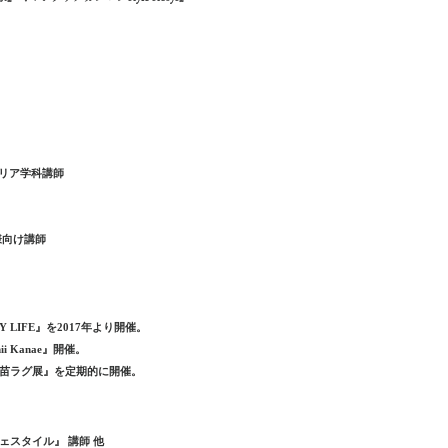
テリア学科講師
様向け講師
 LIFE』を2017年より開催。
i Kanae
』開催。
佳苗ラグ展』を定期的に開催。
ェスタイル』 講師 他