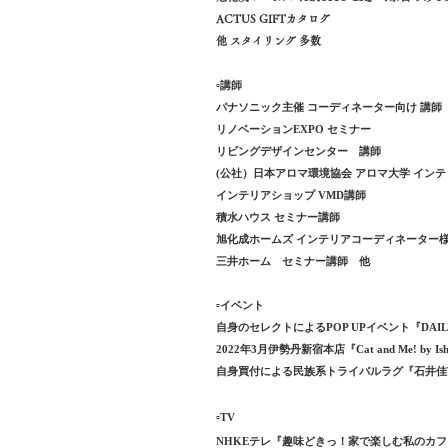
ACTUS GIFTカタログ
他 スタイリング 多数
▫️講師
パナソニック主催 コーディネーター向け 講師
リノベーションEXPO セミナー
リビングデザインセンター 講師
(公社）日本アロマ環境協会 アロマ大学 イン
インテリアショップ VMD講師
積水ハウス セミナー講師
旭化成ホームズ インテリアコーディネーター
三井ホーム セミナー講師
他
▫️️イベント
自身のセレクトによるPOP UPイベント『DAILY
2022年3月伊勢丹新宿本店『Cat and Me! by Ishi
​自身買付による民族系トライバルラグ『石井
▫️TV
NHKEテレ『趣味どきっ！家で楽しむ私のカフ